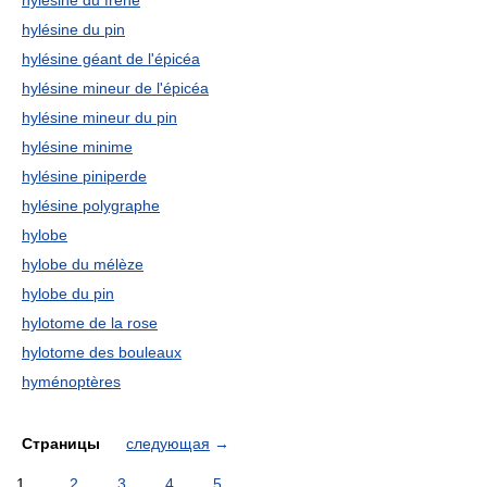
hylésine du frêne
hylésine du pin
hylésine géant de l'épicéa
hylésine mineur de l'épicéa
hylésine mineur du pin
hylésine minime
hylésine piniperde
hylésine polygraphe
hylobe
hylobe du mélèze
hylobe du pin
hylotome de la rose
hylotome des bouleaux
hyménoptères
Страницы
следующая
→
1
2
3
4
5