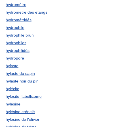
hydromètre
hydromètre des étangs
hydrométridés
hydrophile
hydrophile brun
hydrophiles
hydrophilidés
hydropore
hylaste
hylaste du sapin
hylaste noir du pin
hylécite
hylécite flabellicome
hylésine
hylésine crénelé
hylésine de l'olivier