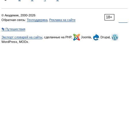
© Академик, 2000-2026
18+
Обратная связь:
Техподдержка
,
Реклама на сайте
👣 Путешествия
Экспорт словарей на сайты
, сделанные на PHP,
Joomla,
Drupal,
WordPress, MODx.